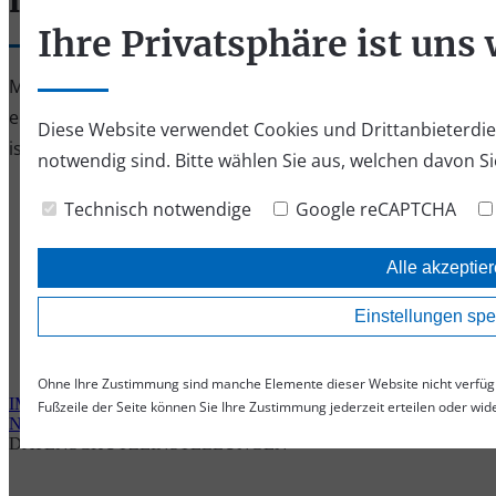
handeln
Ihre Privatsphäre ist uns 
Machen Sie jetzt den ersten Schritt und vereinbaren Sie
ein kostenloses, unverbindliches Erstgespräch. Wissen
Diese Website verwendet Cookies und Drittanbieterdiens
ist entscheidend, wenn es um Entscheidungen geht!
notwendig sind. Bitte wählen Sie aus, welchen davon S
Technisch notwendige
Google reCAPTCHA
Termin vereinbaren
Alle akzeptie
Einstellungen spe
Ohne Ihre Zustimmung sind manche Elemente dieser Website nicht verfüg
IMPRESSUM
|
DATENSCHUTZ
|
KOOPERATIONEN
|
OFF
Fußzeile der Seite können Sie Ihre Zustimmung jederzeit erteilen oder wi
NACH HSCHG
|
RECHTLICHE HINWEISE
|
DATENSCHUTZEINSTELLUNGEN