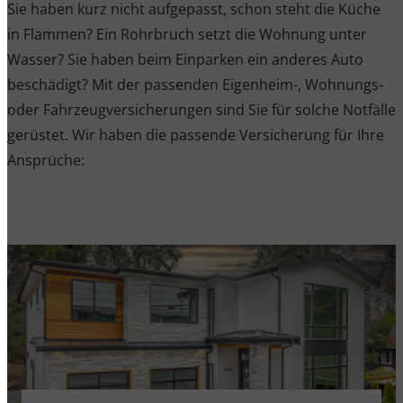
Sie haben kurz nicht aufgepasst, schon steht die Küche
in Flammen? Ein Rohrbruch setzt die Wohnung unter
Wasser? Sie haben beim Einparken ein anderes Auto
beschädigt? Mit der passenden Eigenheim-, Wohnungs-
oder Fahrzeugversicherungen sind Sie für solche Notfälle
gerüstet. Wir haben die passende Versicherung für Ihre
Ansprüche: