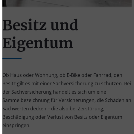
Besitz und
Eigentum
Ob Haus oder Wohnung, ob E-Bike oder Fahrrad, den
Besitz gilt es mit einer Sachversicherung zu schützen. Bei
der Sachversicherung handelt es sich um eine
Sammelbezeichnung für Versicherungen, die Schäden an
Sachwerten decken – die also bei Zerstörung,
Beschädigung oder Verlust von Besitz oder Eigentum
einspringen.